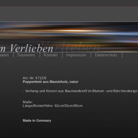
waren
Souvenirs
Kontakt
Impressum
Datenschutz
Art.-Nr. 5712/5
Puppenbett aus Massivholz, natur
· Vorhang und Kissen aus Baumwollstoff im Blumen -und Bärchendesign
Maße:
Länge/Breite/Höhe: 62cm/35cm/90cm
Made in Germany